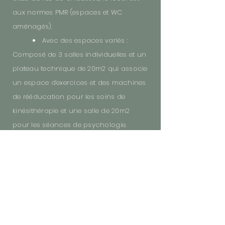
aux normes PMR (espaces et WC
aménagés).
Avec des espaces variés :
Composé de 3 salles individuelles et un
plateau technique de 20m2 qui associe
un espace d'exercices et des machines
de rééducation pour les soins de
kinésithérapie et une salle de 20m2
pour les séances de psychologie.