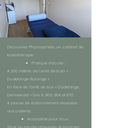
Découvrez Physiosphère, un cabinet de
kinésithérapie :
Pratique d'accès :
A 200 mètres de l’arrêt de train «
Dudelange-Burange ».
En face de l’arrêt de bus « Dudelange,
Dennewald » (via 9, 800, 804 et 871).
4 places de stationnement réservées
aux patients.
Accessible pour tous :
Situé au rez-de-chaussée, le local est